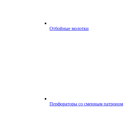
Отбойные молотки
Перфораторы со сменным патроном