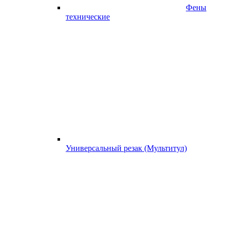
Фены
технические
Универсальный резак (Мультитул)