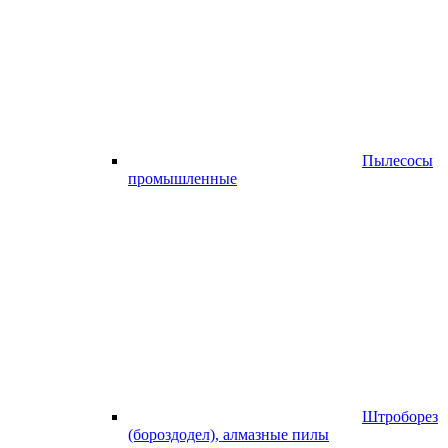
Пылесосы
промышленные
Штроборез
(бороздодел), алмазные пилы