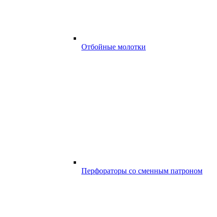
Отбойные молотки
Перфораторы со сменным патроном