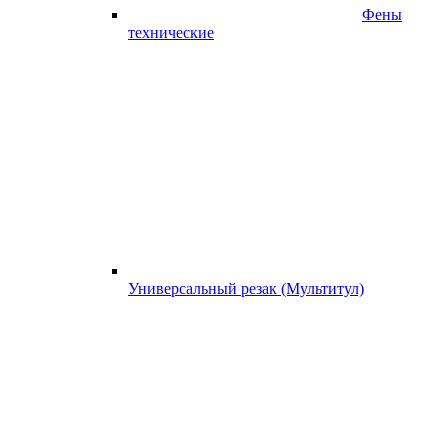
Фены
технические
Универсальный резак (Мультитул)