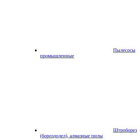
Пылесосы
промышленные
Штроборез
(бороздодел), алмазные пилы