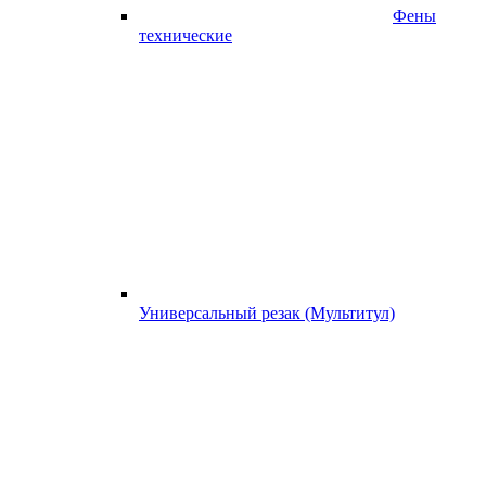
Фены
технические
Универсальный резак (Мультитул)