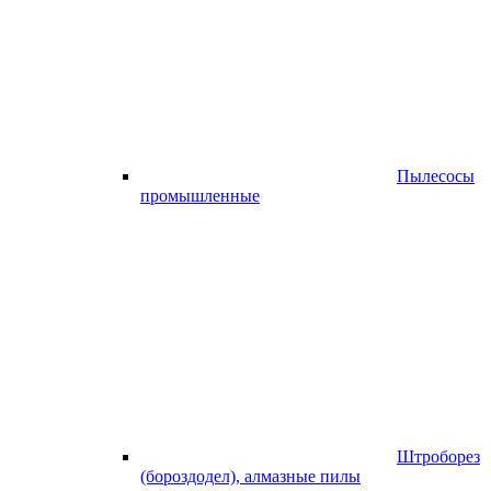
Пылесосы
промышленные
Штроборез
(бороздодел), алмазные пилы