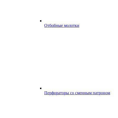
Отбойные молотки
Перфораторы со сменным патроном