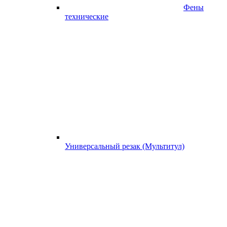
Фены
технические
Универсальный резак (Мультитул)