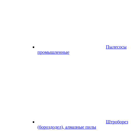
Пылесосы
промышленные
Штроборез
(бороздодел), алмазные пилы