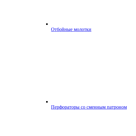
Отбойные молотки
Перфораторы со сменным патроном