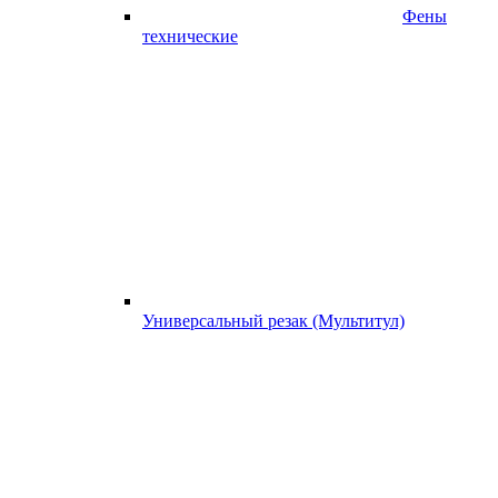
Фены
технические
Универсальный резак (Мультитул)