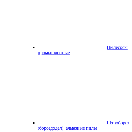
Пылесосы
промышленные
Штроборез
(бороздодел), алмазные пилы