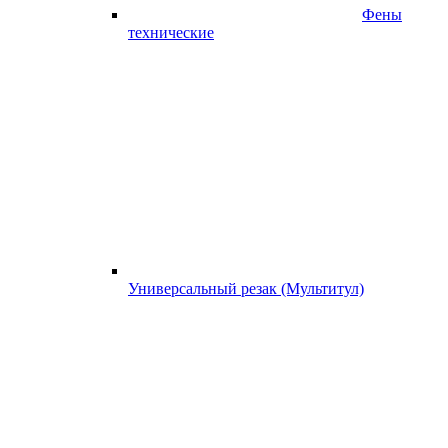
Фены
технические
Универсальный резак (Мультитул)