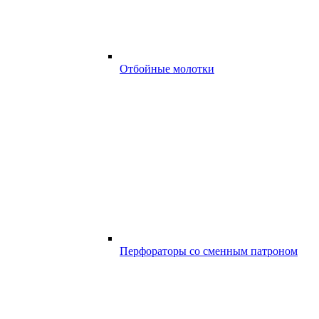
Отбойные молотки
Перфораторы со сменным патроном