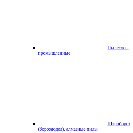
Пылесосы
промышленные
Штроборез
(бороздодел), алмазные пилы