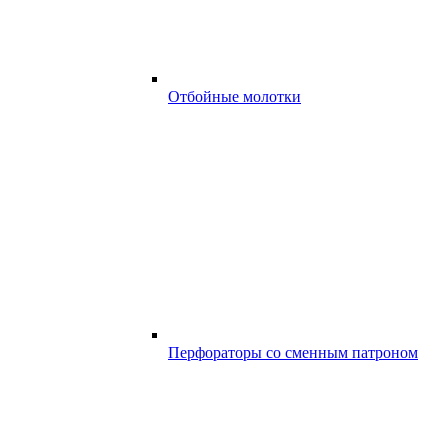
Отбойные молотки
Перфораторы со сменным патроном