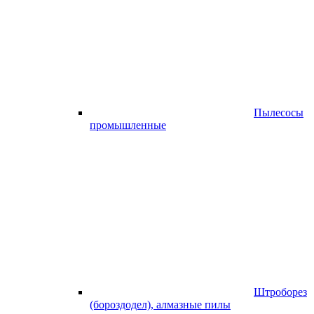
Пылесосы
промышленные
Штроборез
(бороздодел), алмазные пилы