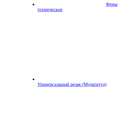
Фены
технические
Универсальный резак (Мультитул)