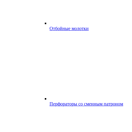
Отбойные молотки
Перфораторы со сменным патроном