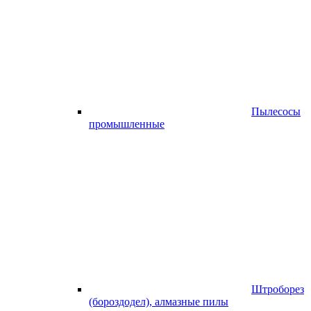
Пылесосы
промышленные
Штроборез
(бороздодел), алмазные пилы