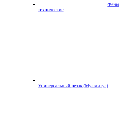
Фены
технические
Универсальный резак (Мультитул)