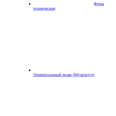
Фены
технические
Универсальный резак (Мультитул)