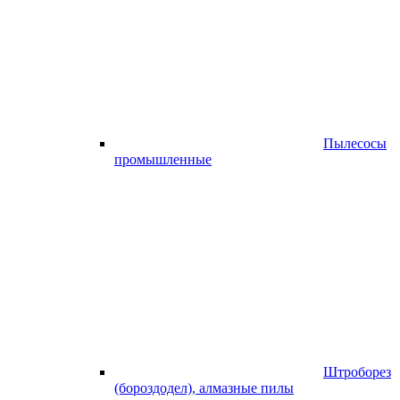
Пылесосы
промышленные
Штроборез
(бороздодел), алмазные пилы