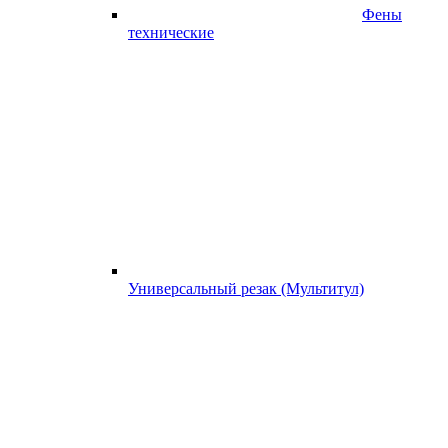
Фены
технические
Универсальный резак (Мультитул)