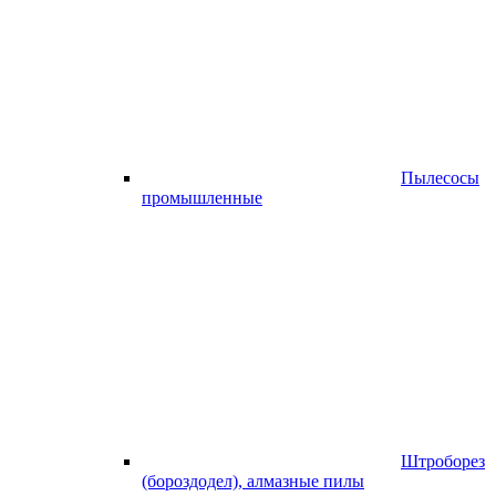
Пылесосы
промышленные
Штроборез
(бороздодел), алмазные пилы