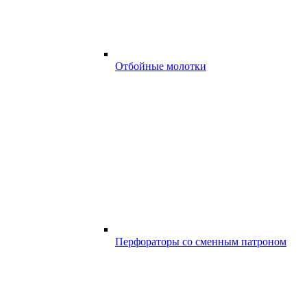
Отбойные молотки
Перфораторы со сменным патроном