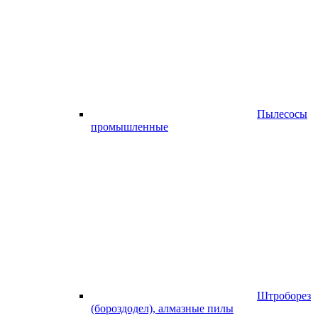
Пылесосы
промышленные
Штроборез
(бороздодел), алмазные пилы