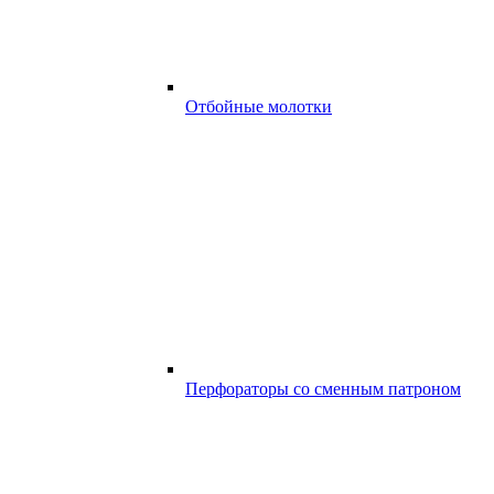
Отбойные молотки
Перфораторы со сменным патроном