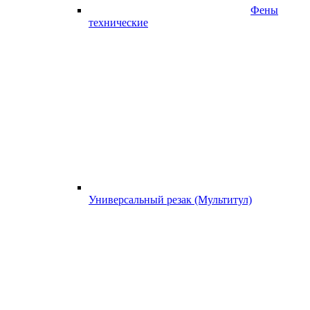
Фены
технические
Универсальный резак (Мультитул)