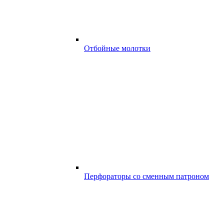
Отбойные молотки
Перфораторы со сменным патроном