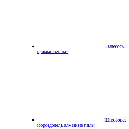
Пылесосы
промышленные
Штроборез
(бороздодел), алмазные пилы