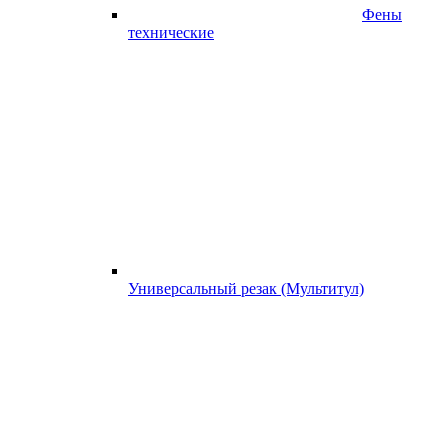
Фены
технические
Универсальный резак (Мультитул)