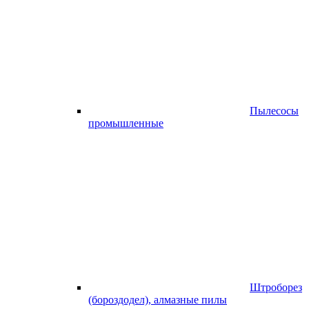
Пылесосы
промышленные
Штроборез
(бороздодел), алмазные пилы