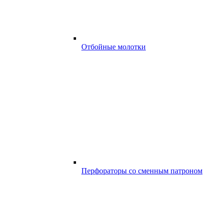
Отбойные молотки
Перфораторы со сменным патроном