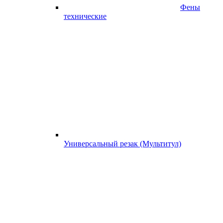
Фены
технические
Универсальный резак (Мультитул)