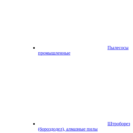
Пылесосы
промышленные
Штроборез
(бороздодел), алмазные пилы