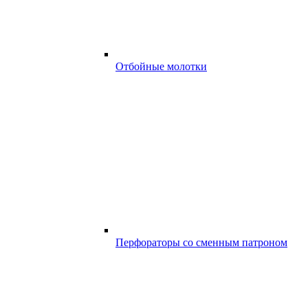
Отбойные молотки
Перфораторы со сменным патроном