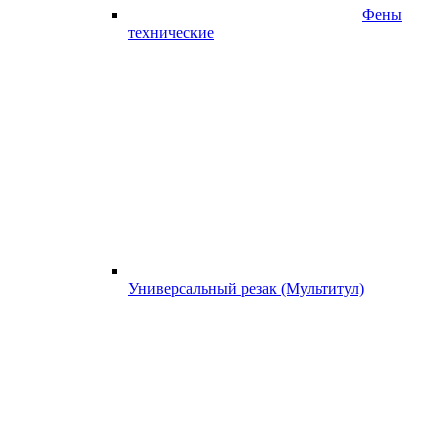
Фены
технические
Универсальный резак (Мультитул)